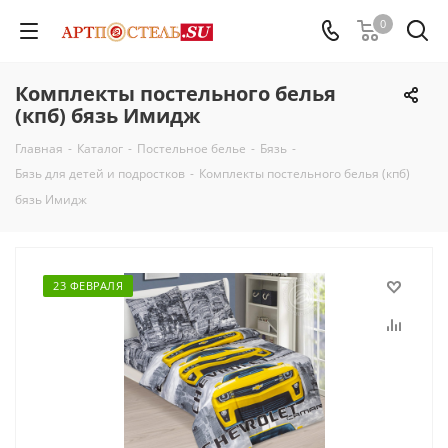
0
Комплекты постельного белья
(кпб) бязь Имидж
Главная
-
Каталог
-
Постельное белье
-
Бязь
-
Бязь для детей и подростков
-
Комплекты постельного белья (кпб)
бязь Имидж
23 ФЕВРАЛЯ