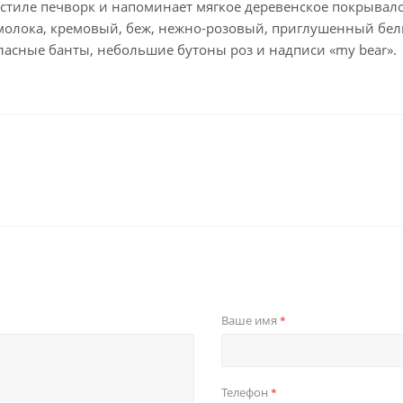
стиле печворк и напоминает мягкое деревенское покрывало.
молока, кремовый, беж, нежно-розовый, приглушенный бел
ласные банты, небольшие бутоны роз и надписи «my bear».
Ваше имя
*
Телефон
*