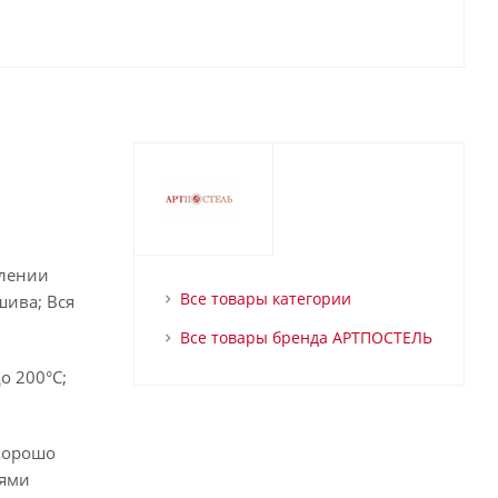
влении
Все товары категории
шива; Вся
Все товары бренда АРТПОСТЕЛЬ
о 200°С;
 хорошо
оями