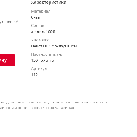
Характеристики
Материал
бязь
дешевле?
Состав
хлопок 100%
Упаковка
Пакет ПВХ с вкладышем
Плотность ткани
ину
120 гр./м.кв
Артикул
112
ена действительна только для интернет-магазина и может
тличаться от цен в розничных магазинах