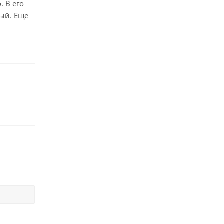
 В его
ый. Еще