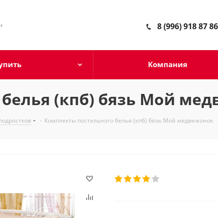
н
8 (996) 918 87 86
упить
Компания
белья (кпб) бязь Мой ме
 подростков
-
Комплекты постельного белья (кпб) бязь Мой медвежонок