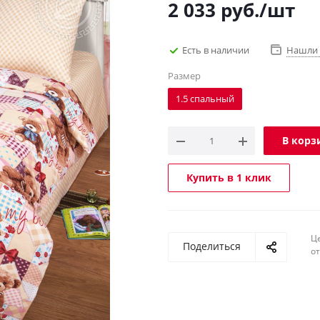
2 033
руб.
/шт
Есть в наличии
Нашли 
Размер
1.5 спальный
В корз
Купить в 1 клик
Ц
Поделиться
о