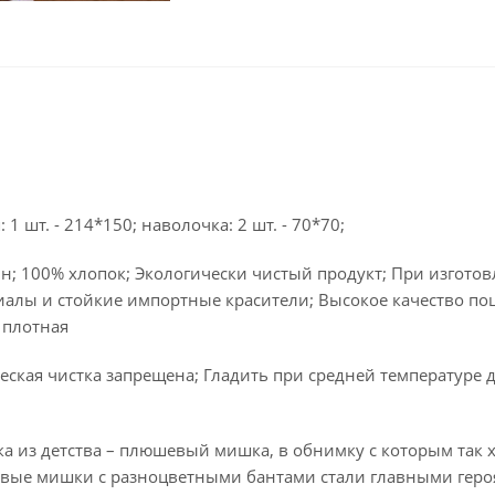
 1 шт. - 214*150; наволочка: 2 шт. - 70*70;
н; 100% хлопок; Экологически чистый продукт; При изгото
алы и стойкие импортные красители; Высокое качество по
 плотная
ская чистка запрещена; Гладить при средней температуре д
а из детства – плюшевый мишка, в обнимку с которым так
вые мишки с разноцветными бантами стали главными гер