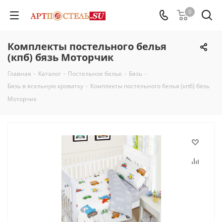
0
Комплекты постельного белья
(кпб) бязь Моторчик
Главная
-
Каталог
-
Постельное белье
-
Бязь
-
Бязь в ясельную кроватку
-
Комплекты постельного белья (кпб) бязь
Моторчик