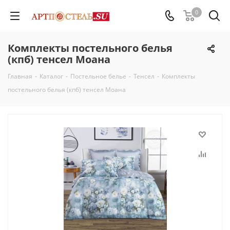
0
Комплекты постельного белья
(кпб) тенсел Моана
Главная
-
Каталог
-
Постельное белье
-
Тенсел
-
Комплекты
постельного белья (кпб) тенсел Моана