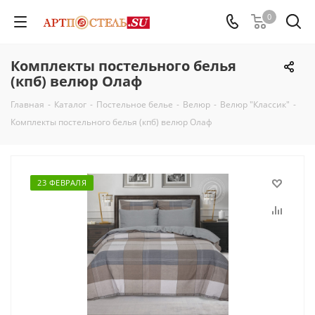
0
Комплекты постельного белья
(кпб) велюр Олаф
Главная
-
Каталог
-
Постельное белье
-
Велюр
-
Велюр "Классик"
-
Комплекты постельного белья (кпб) велюр Олаф
23 ФЕВРАЛЯ