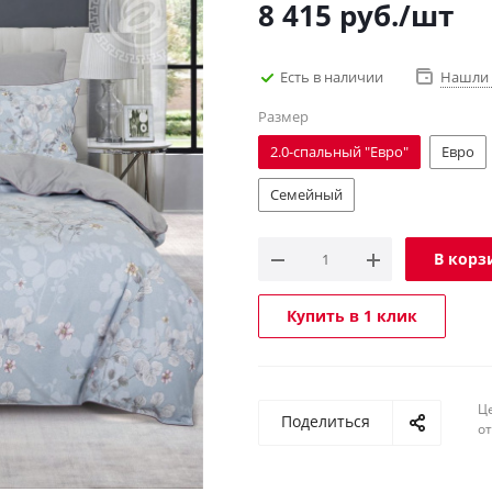
8 415
руб.
/шт
Есть в наличии
Нашли 
Размер
2.0-спальный "Евро"
Евро
Семейный
В корз
Купить в 1 клик
Ц
Поделиться
о