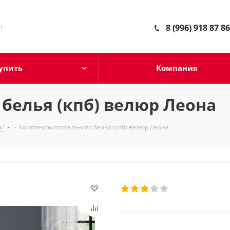
н
8 (996) 918 87 86
упить
Компания
белья (кпб) велюр Леона
ж"
-
Комплекты постельного белья (кпб) велюр Леона