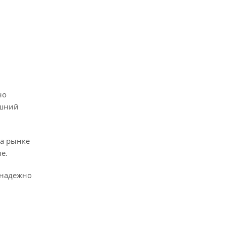
но
ешний
на рынке
е.
 надежно