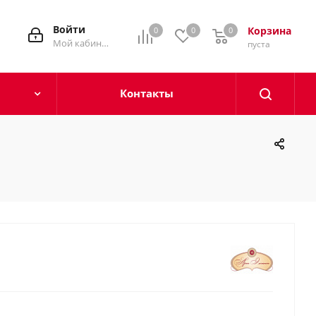
Войти
Корзина
0
0
0
0
Мой кабинет
пуста
Контакты