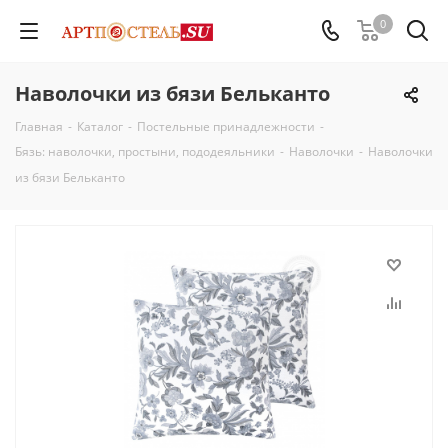
0
Наволочки из бязи Бельканто
Главная
-
Каталог
-
Постельные принадлежности
-
Бязь: наволочки, простыни, пододеяльники
-
Наволочки
-
Наволочки
из бязи Бельканто