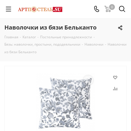
0
Наволочки из бязи Бельканто
Главная
-
Каталог
-
Постельные принадлежности
-
Бязь: наволочки, простыни, пододеяльники
-
Наволочки
-
Наволочки
из бязи Бельканто