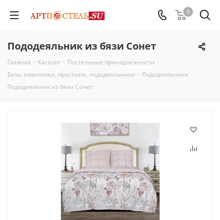
0
Пододеяльник из бязи Сонет
Главная
-
Каталог
-
Постельные принадлежности
-
Бязь: наволочки, простыни, пододеяльники
-
Пододеяльники
-
Пододеяльник из бязи Сонет