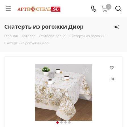
0
Скатерть из рогожки Диор
Главная
-
Каталог
-
Столовое белье
-
Скатерти из рогожки
-
Скатерть из рогожки Диор