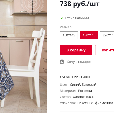
738
руб.
/шт
Есть в наличии
Размер
150*145
180*145
220*14
В корзину
Купить
Хочу в подарок
ХАРАКТЕРИСТИКИ
Цвет:
Синий, Бежевый
Материал:
Рогожка
Состав:
Хлопок 100%
Упаковка:
Пакет ПВХ, фирменная