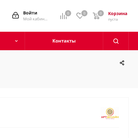
Войти
Корзина
0
0
0
0
Мой кабинет
пуста
Контакты