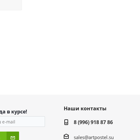
Наши контакты
да в курсе!
8 (996) 918 87 86
sales@artpostel.su
я