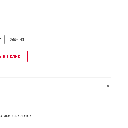
5
260*145
 в 1 клик
 этикетка, крючок