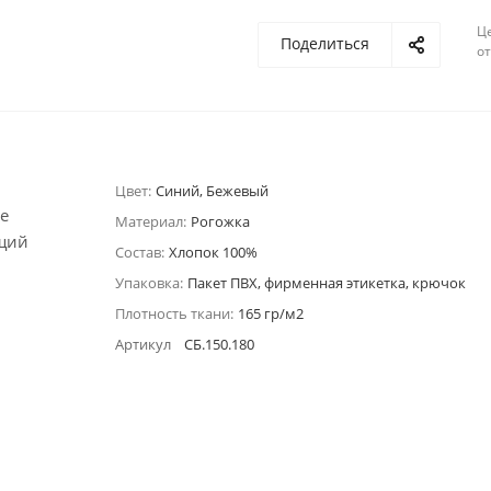
Ц
Поделиться
о
Цвет:
Синий, Бежевый
е
Материал:
Рогожка
ющий
Состав:
Хлопок 100%
Упаковка:
Пакет ПВХ, фирменная этикетка, крючок
Плотность ткани:
165 гр/м2
Артикул
СБ.150.180