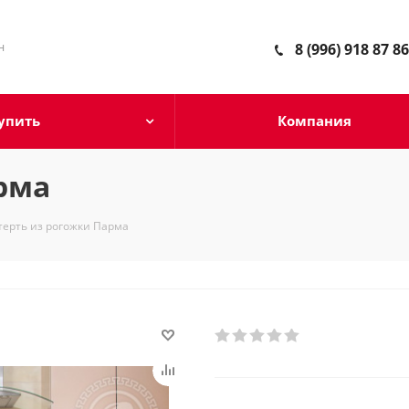
н
8 (996) 918 87 86
упить
Компания
рма
терть из рогожки Парма