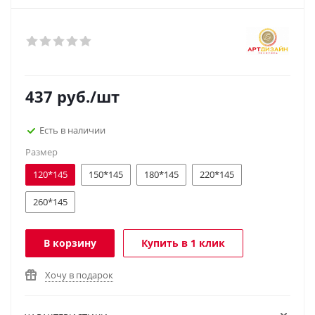
437
руб.
/шт
Есть в наличии
Размер
120*145
150*145
180*145
220*145
260*145
В корзину
Купить в 1 клик
Хочу в подарок