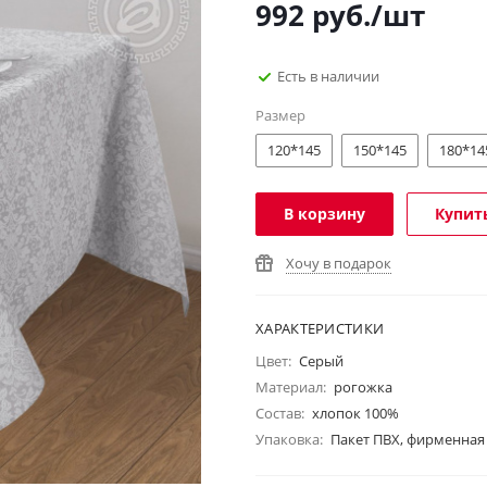
992
руб.
/шт
Есть в наличии
Размер
120*145
150*145
180*14
В корзину
Купить
Хочу в подарок
ХАРАКТЕРИСТИКИ
Цвет:
Серый
Материал:
рогожка
Состав:
хлопок 100%
Упаковка:
Пакет ПВХ, фирменная