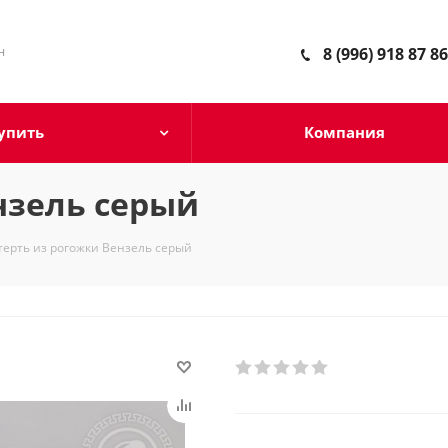
н
8 (996) 918 87 86
упить
Компания
нзель серый
терть из рогожки Вензель серый