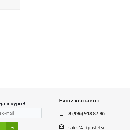
Наши контакты
да в курсе!
8 (996) 918 87 86
sales@artpostel.su
я