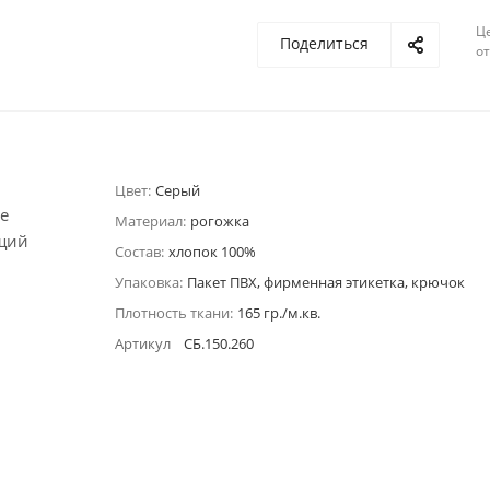
Ц
Поделиться
о
Цвет:
Серый
е
Материал:
рогожка
ющий
Состав:
хлопок 100%
Упаковка:
Пакет ПВХ, фирменная этикетка, крючок
Плотность ткани:
165 гр./м.кв.
Артикул
СБ.150.260