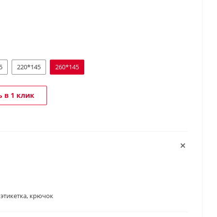
5
220*145
260*145
 в 1 клик
 этикетка, крючок