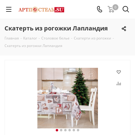
0
Скатерть из рогожки Лапландия
Главная
-
Каталог
-
Столовое белье
-
Скатерти из рогожки
-
Скатерть из рогожки Лапландия