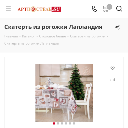
0
Скатерть из рогожки Лапландия
Главная
-
Каталог
-
Столовое белье
-
Скатерти из рогожки
-
Скатерть из рогожки Лапландия