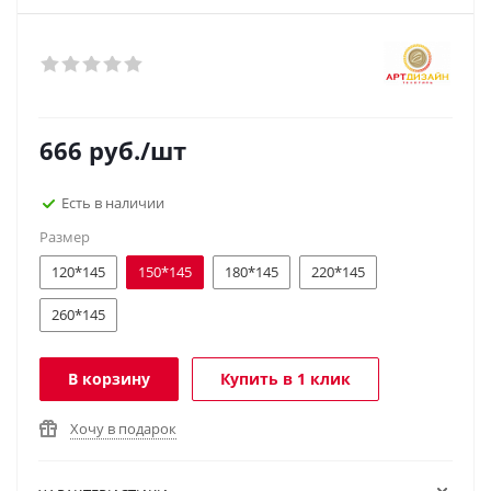
666
руб.
/шт
Есть в наличии
Размер
120*145
150*145
180*145
220*145
260*145
В корзину
Купить в 1 клик
Хочу в подарок