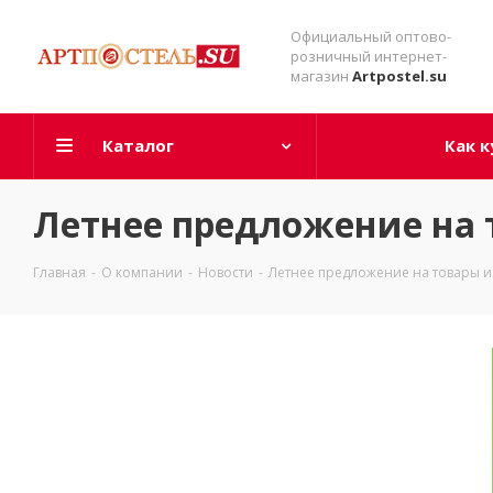
Официальный оптово-
розничный интернет-
магазин
Artpostel.su
Каталог
Как к
Летнее предложение на 
Главная
-
О компании
-
Новости
-
Летнее предложение на товары и