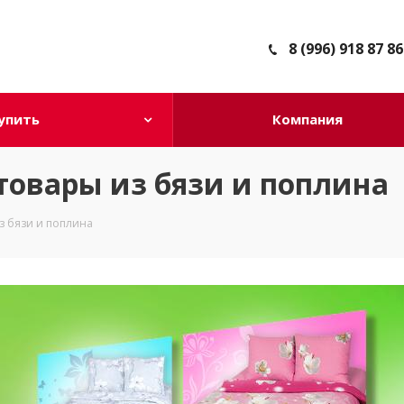
8 (996) 918 87 86
упить
Компания
товары из бязи и поплина
з бязи и поплина