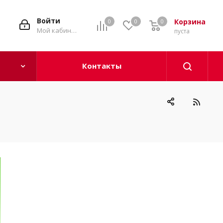
Войти
Корзина
0
0
0
0
Мой кабинет
пуста
Контакты