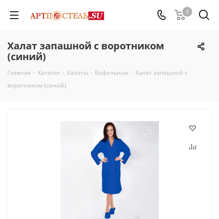
0
Халат запашной с воротником
(синий)
Главная
-
Каталог
-
Халаты
-
Вафельные
-
Халат запашной с
воротником (синий)