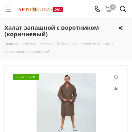
0
Халат запашной с воротником
(коричневый)
Главная
-
Каталог
-
Халаты
-
Вафельные
-
Халат запашной с
воротником (коричневый)
23 ФЕВРАЛЯ