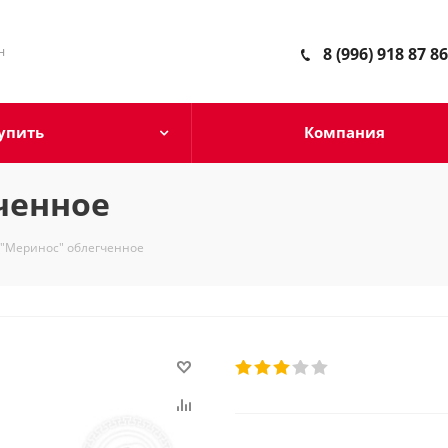
н
8 (996) 918 87 86
упить
Компания
ченное
"Меринос" облегченное