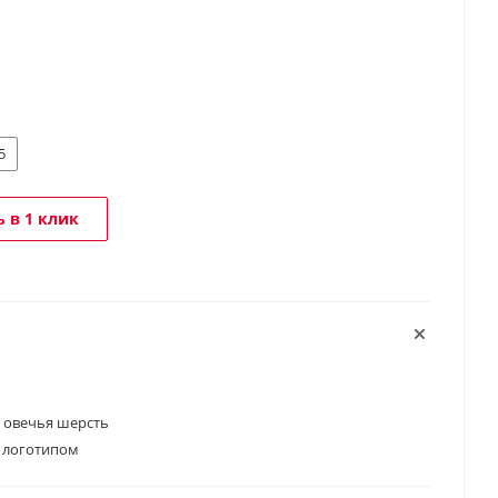
5
 в 1 клик
 овечья шерсть
 логотипом