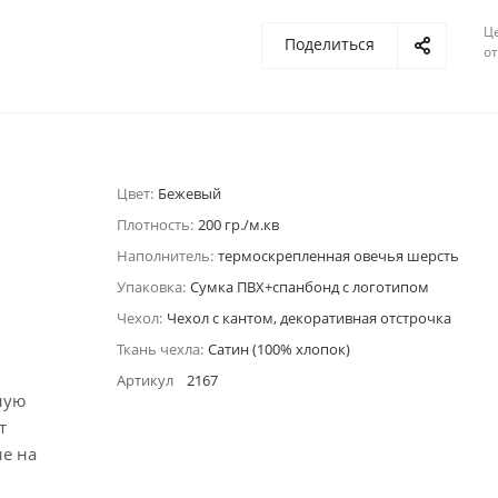
Ц
Поделиться
о
Цвет:
Бежевый
Плотность:
200 гр./м.кв
Наполнитель:
термоскрепленная овечья шерсть
Упаковка:
Сумка ПВХ+спанбонд с логотипом
Чехол:
Чехол с кантом, декоративная отстрочка
Ткань чехла:
Сатин (100% хлопок)
Артикул
2167
ную
т
ие на