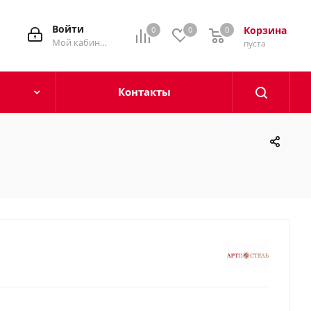
Войти
Корзина
0
0
0
0
Мой кабинет
пуста
Контакты