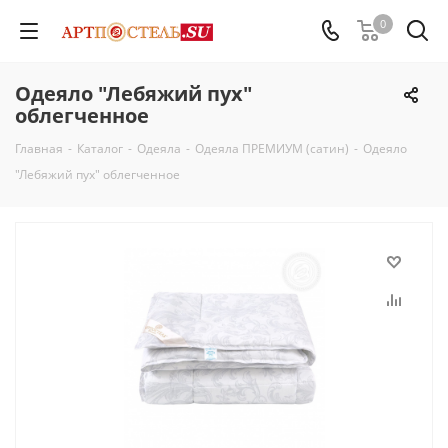
0
Одеяло "Лебяжий пух"
облегченное
Главная
-
Каталог
-
Одеяла
-
Одеяла ПРЕМИУМ (сатин)
-
Одеяло
"Лебяжий пух" облегченное