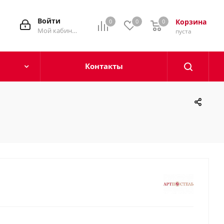
Войти
Корзина
0
0
0
0
Мой кабинет
пуста
Контакты