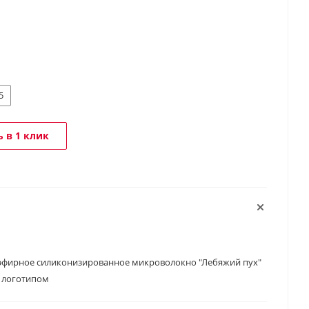
5
 в 1 клик
эфирное силиконизированное микроволокно "Лебяжий пух"
 логотипом