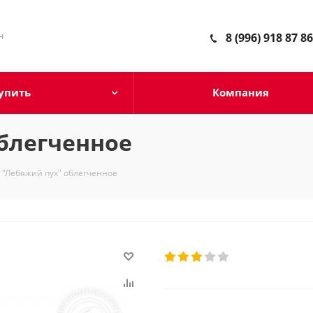
н
8 (996) 918 87 86
упить
Компания
блегченное
 "Лебяжий пух" облегченное