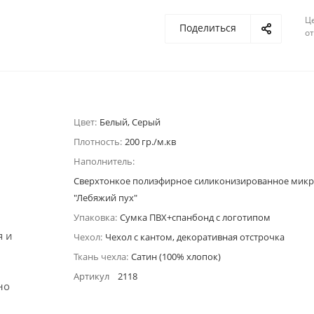
Ц
Поделиться
о
Цвет:
Белый, Серый
Плотность:
200 гр./м.кв
Наполнитель:
Сверхтонкое полиэфирное силиконизированное мик
"Лебяжий пух"
Упаковка:
Сумка ПВХ+спанбонд с логотипом
я и
Чехол:
Чехол с кантом, декоративная отстрочка
Ткань чехла:
Сатин (100% хлопок)
Артикул
2118
но