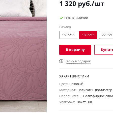
1 320
руб.
/шт
Есть в наличии
Размер
150*215
180*215
220*21
В корзину
Купить
Хочу в подарок
ХАРАКТЕРИСТИКИ
Цвет:
Розовый
Материал:
Полисатин (полиэстер
Наполнитель:
Полиэфирное сили
Упаковка:
Пакет ПВХ