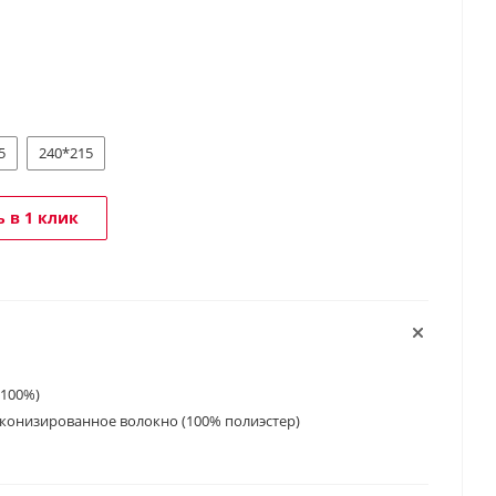
5
240*215
 в 1 клик
 100%)
конизированное волокно (100% полиэстер)