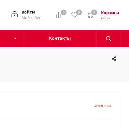
Войти
Корзина
0
0
0
0
Мой кабинет
пуста
Контакты