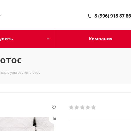
н
8 (996) 918 87 86
упить
Компания
отос
вало ультрастеп Лотос