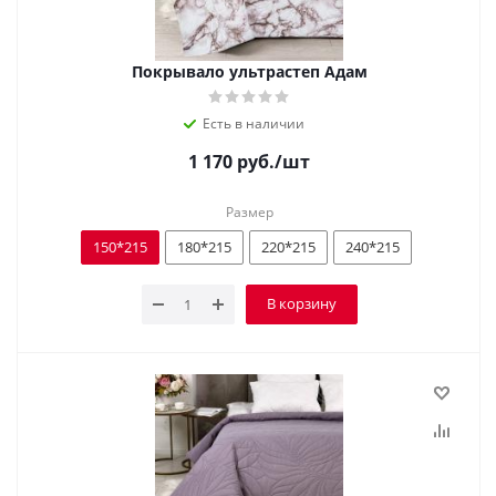
Покрывало ультрастеп Адам
Есть в наличии
1 170
руб.
/шт
Размер
150*215
180*215
220*215
240*215
В корзину