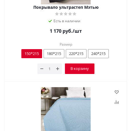
Покрывало ультрастеп Мэтью
Есть в наличии
1 170
руб.
/шт
Размер
150*215
180*215
220*215
240*215
В корзину