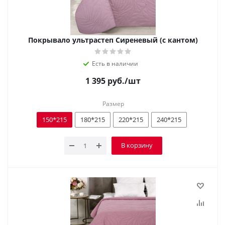
Покрывало ультрастеп Сиреневый (с кантом)
Есть в наличии
1 395
руб.
/шт
Размер
150*215
180*215
220*215
240*215
В корзину