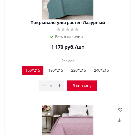
Покрывало ультрастеп Лазурный
Есть в наличии
1 170
руб.
/шт
Размер
150*215
180*215
220*215
240*215
В корзину