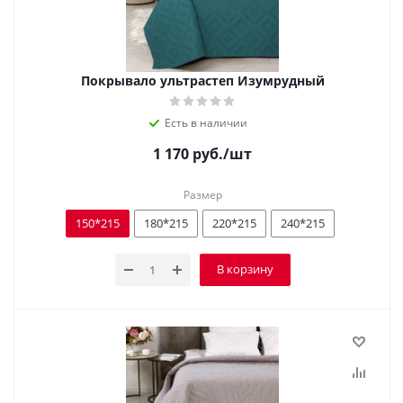
Покрывало ультрастеп Изумрудный
Есть в наличии
1 170
руб.
/шт
Размер
150*215
180*215
220*215
240*215
В корзину