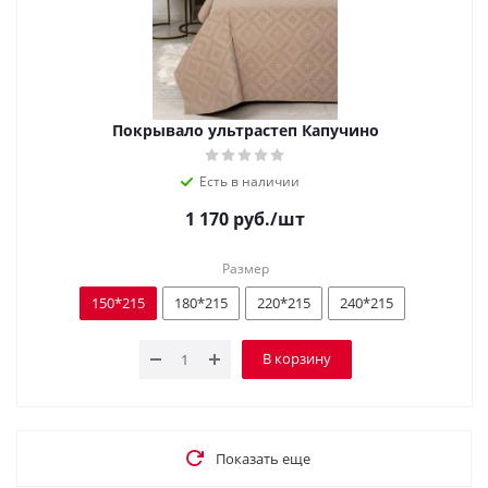
Покрывало ультрастеп Капучино
Есть в наличии
1 170
руб.
/шт
Размер
150*215
180*215
220*215
240*215
В корзину
Показать еще