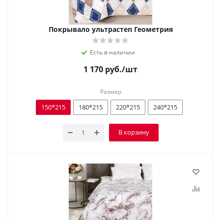
Покрывало ультрастеп Геометрия
Есть в наличии
1 170
руб.
/шт
Размер
150*215
180*215
220*215
240*215
В корзину