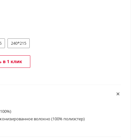
5
240*215
 в 1 клик
 100%)
конизированное волокно (100% полиэстер)