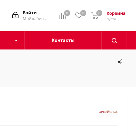
Войти
Корзина
0
0
0
0
Мой кабинет
пуста
Контакты