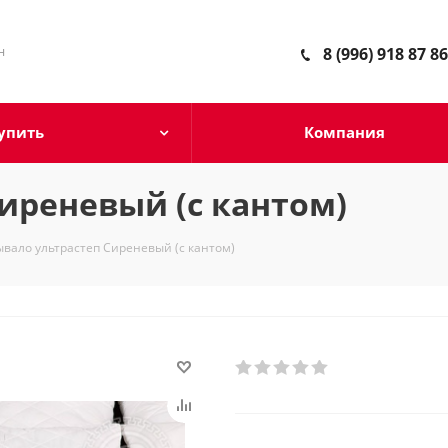
н
8 (996) 918 87 86
упить
Компания
иреневый (с кантом)
вало ультрастеп Сиреневый (с кантом)