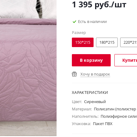
1 395
руб.
/шт
Есть в наличии
Размер
150*215
180*215
220*21
В корзину
Купить
Хочу в подарок
ХАРАКТЕРИСТИКИ
Цвет:
Сиреневый
Материал:
Полисатин (полиэстер
Наполнитель:
Полиэфирное сили
Упаковка:
Пакет ПВХ