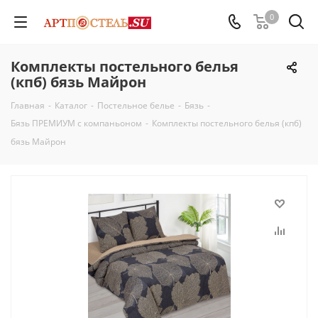
0
Комплекты постельного белья
(кпб) бязь Майрон
Главная
-
Каталог
-
Постельное белье
-
Бязь
-
Бязь ПРЕМИУМ с компаньоном
-
Комплекты постельного белья (кпб)
бязь Майрон