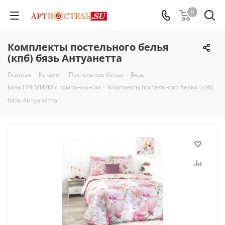
0
Комплекты постельного белья
(кпб) бязь Антуанетта
Главная
-
Каталог
-
Постельное белье
-
Бязь
-
Бязь ПРЕМИУМ с компаньоном
-
Комплекты постельного белья (кпб)
бязь Антуанетта