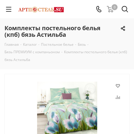
0
Комплекты постельного белья
(кпб) бязь Астильба
Главная
-
Каталог
-
Постельное белье
-
Бязь
-
Бязь ПРЕМИУМ с компаньоном
-
Комплекты постельного белья (кпб)
бязь Астильба