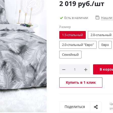
2 019
руб.
/шт
Есть в наличии
Нашли 
Размер
1.5-спальный
2.0-спальный
2.0-спальный "Евро"
Евро
Семейный
В корз
Купить в 1 клик
Ц
Поделиться
о