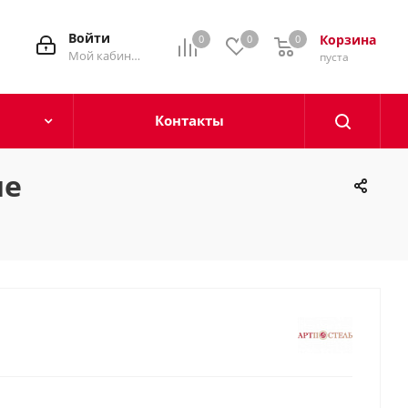
Войти
Корзина
0
0
0
0
Мой кабинет
пуста
Контакты
ие