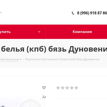
н
8 (996) 918 87 86
упить
Компания
белья (кпб) бязь Дуновен
 компаньоном
-
Комплекты постельного белья (кпб) бязь Дуновение