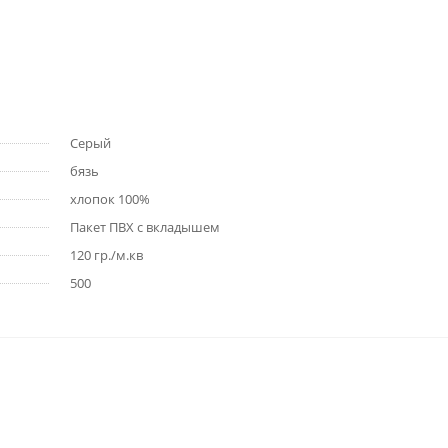
Серый
бязь
хлопок 100%
Пакет ПВХ с вкладышем
120 гр./м.кв
500