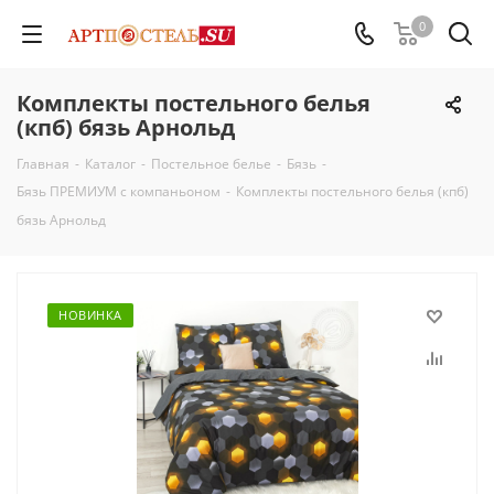
0
Комплекты постельного белья
(кпб) бязь Арнольд
Главная
-
Каталог
-
Постельное белье
-
Бязь
-
Бязь ПРЕМИУМ с компаньоном
-
Комплекты постельного белья (кпб)
бязь Арнольд
НОВИНКА