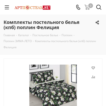
0
Комплекты постельного белья
(кпб) поплин Фелиция
Главная
-
Каталог
-
Постельное белье
-
Поплин
-
Поплин ЗИМА-ЛЕТО
-
Комплекты постельного белья (кпб) поплин
Фелиция