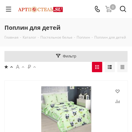
0
Поплин для детей
Главная
-
Каталог
-
Постельное белье
-
Поплин
-
Поплин для детей
Фильтр