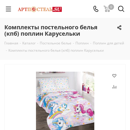
0
Комплекты постельного белья
(кпб) поплин Карусельки
Главная
-
Каталог
-
Постельное белье
-
Поплин
-
Поплин для детей
-
Комплекты постельного белья (кпб) поплин Карусельки