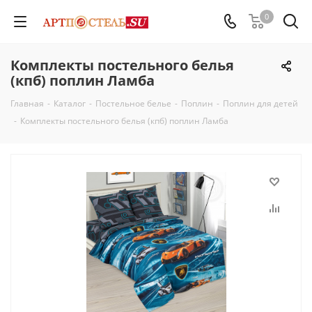
0
Комплекты постельного белья
(кпб) поплин Ламба
Главная
-
Каталог
-
Постельное белье
-
Поплин
-
Поплин для детей
-
Комплекты постельного белья (кпб) поплин Ламба