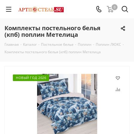
0
Комплекты постельного белья
(кпб) поплин Метелица
Главная
-
Каталог
-
Постельное белье
-
Поплин
-
Поплин ЛЮКС
-
Комплекты постельного белья (кпб) поплин Метелица
НОВЫЙ ГОД 2026