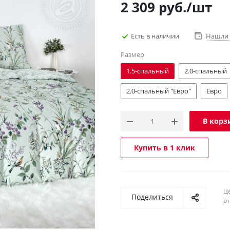
2 309
руб.
/шт
Есть в наличии
Нашли 
Размер
1.5-спальный
2.0-спальный
2.0-спальный "Евро"
Евро
В корз
Купить в 1 клик
Ц
Поделиться
о