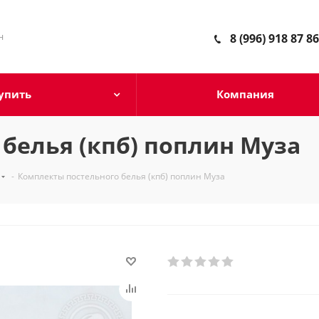
н
8 (996) 918 87 86
упить
Компания
белья (кпб) поплин Муза
-
Комплекты постельного белья (кпб) поплин Муза