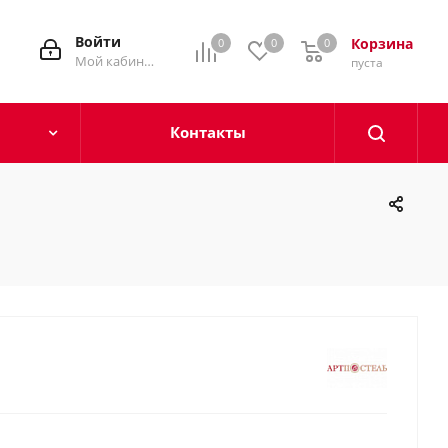
Войти
Корзина
0
0
0
0
Мой кабинет
пуста
Контакты