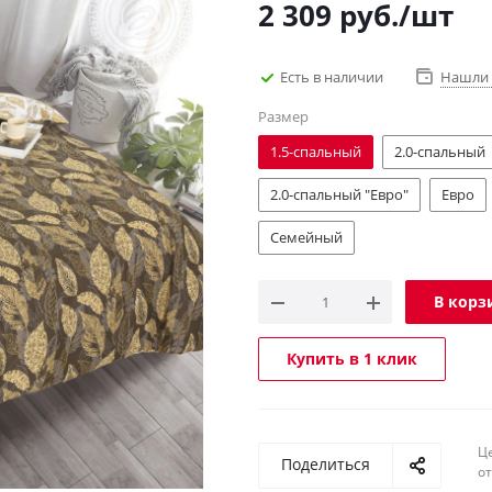
2 309
руб.
/шт
Есть в наличии
Нашли 
Размер
1.5-спальный
2.0-спальный
2.0-спальный "Евро"
Евро
Семейный
В корз
Купить в 1 клик
Ц
Поделиться
о