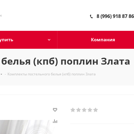
н
8 (996) 918 87 86
упить
Компания
белья (кпб) поплин Злата
-
Комплекты постельного белья (кпб) поплин Злата