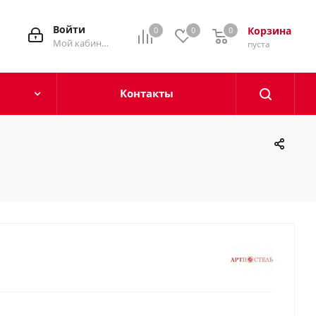
Войти
Корзина
0
0
0
0
Мой кабинет
пуста
Контакты