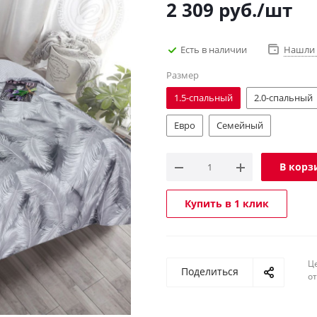
2 309
руб.
/шт
Есть в наличии
Нашли 
Размер
1.5-спальный
2.0-спальный
Евро
Семейный
В корз
Купить в 1 клик
Ц
Поделиться
о