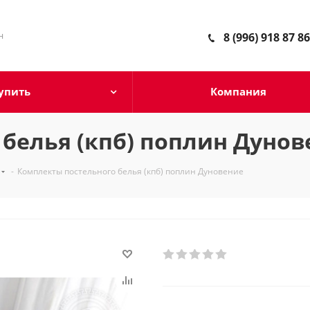
н
8 (996) 918 87 86
упить
Компания
белья (кпб) поплин Дунов
-
Комплекты постельного белья (кпб) поплин Дуновение