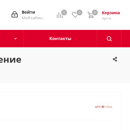
Войти
Корзина
0
0
0
0
Мой кабинет
пуста
Контакты
ение