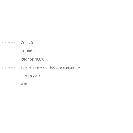
Серый
поплин
хлопок 100%
Пакет-книжка ПВХ с вкладышем
115 гр./м.кв
900