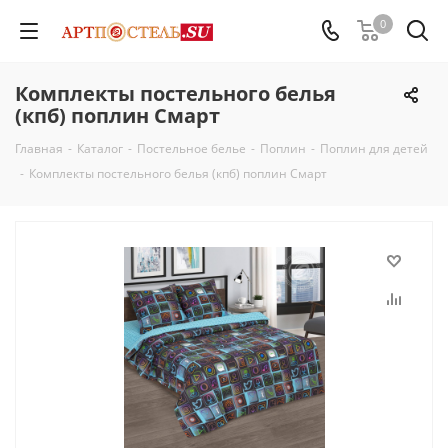
0
Комплекты постельного белья
(кпб) поплин Смарт
Главная
-
Каталог
-
Постельное белье
-
Поплин
-
Поплин для детей
-
Комплекты постельного белья (кпб) поплин Смарт