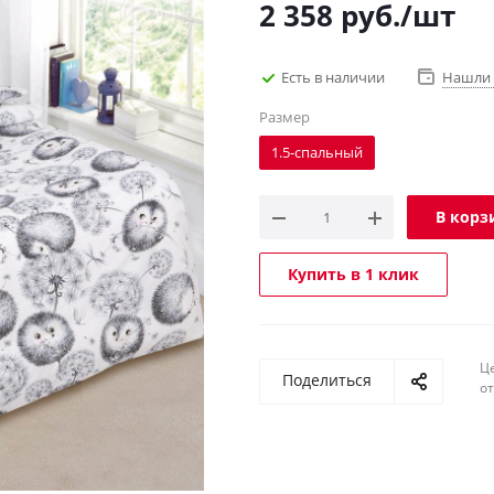
2 358
руб.
/шт
Есть в наличии
Нашли 
Размер
1.5-спальный
В корз
Купить в 1 клик
Ц
Поделиться
о