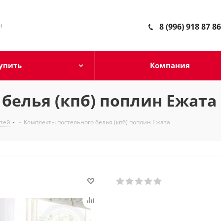
н
8 (996) 918 87 86
упить
Компания
белья (кпб) поплин Ежата
етей
-
Комплекты постельного белья (кпб) поплин Ежата