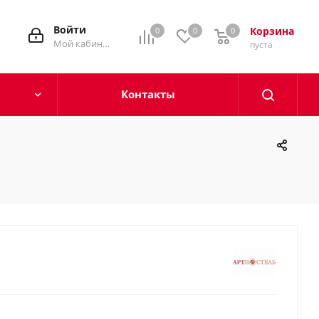
Войти
Корзина
0
0
0
0
Мой кабинет
пуста
Контакты