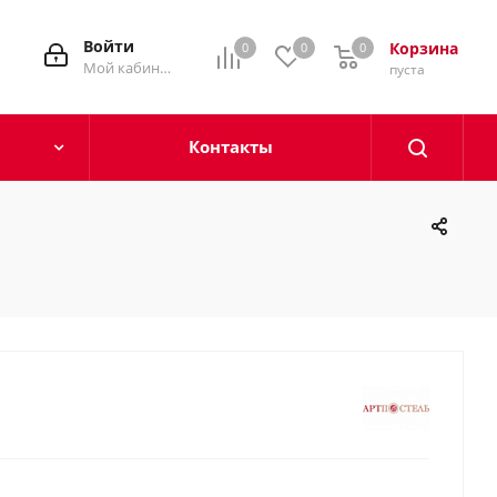
Войти
Корзина
0
0
0
0
Мой кабинет
пуста
Контакты