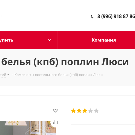
н
8 (996) 918 87 86
упить
Компания
белья (кпб) поплин Люси
етей
-
Комплекты постельного белья (кпб) поплин Люси