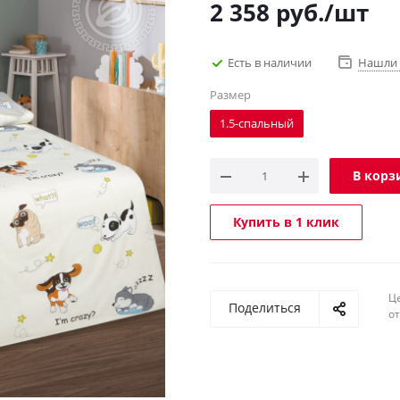
2 358
руб.
/шт
Есть в наличии
Нашли 
Размер
1.5-спальный
В корз
Купить в 1 клик
Ц
Поделиться
о