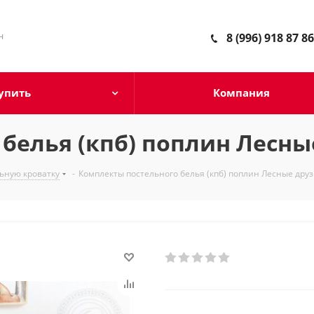
н
8 (996) 918 87 86
упить
Компания
белья (кпб) поплин Лесны
ьную кроватку
-
Комплекты постельного белья (кпб) поплин Лесные дру