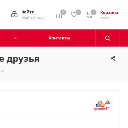
Войти
Корзина
0
0
0
0
Мой кабинет
пуста
Контакты
е друзья
зья