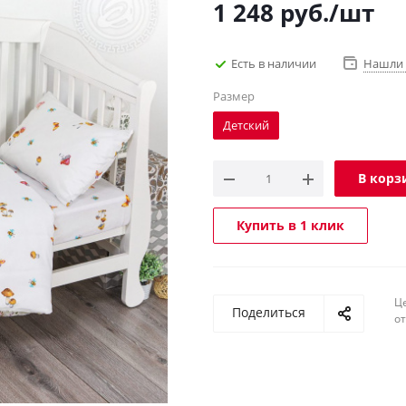
1 248
руб.
/шт
Есть в наличии
Нашли 
Размер
Детский
В корз
Купить в 1 клик
Ц
Поделиться
о