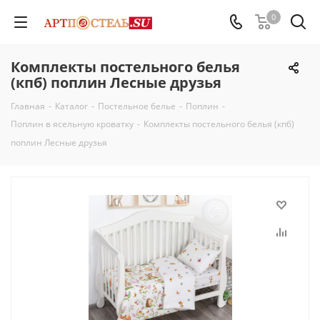
0
Комплекты постельного белья
(кпб) поплин Лесные друзья
Главная
-
Каталог
-
Постельное белье
-
Поплин
-
Поплин в ясельную кроватку
-
Комплекты постельного белья (кпб)
поплин Лесные друзья