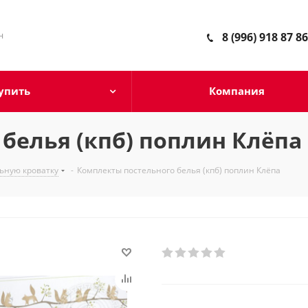
н
8 (996) 918 87 86
упить
Компания
белья (кпб) поплин Клёпа
ьную кроватку
-
Комплекты постельного белья (кпб) поплин Клёпа