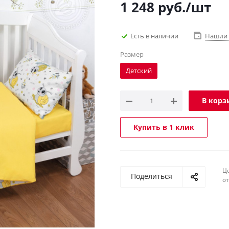
1 248
руб.
/шт
Есть в наличии
Нашли 
Размер
Детский
В корз
Купить в 1 клик
Ц
Поделиться
о