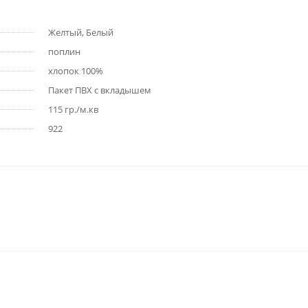
Желтый, Белый
поплин
хлопок 100%
Пакет ПВХ с вкладышем
115 гр./м.кв
922