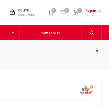
Войти
Корзина
0
0
0
0
Мой кабинет
пуста
Контакты