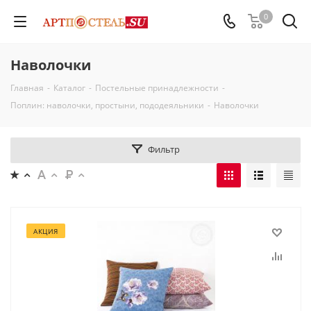
0
Наволочки
Главная
-
Каталог
-
Постельные принадлежности
-
Поплин: наволочки, простыни, пододеяльники
-
Наволочки
Фильтр
АКЦИЯ