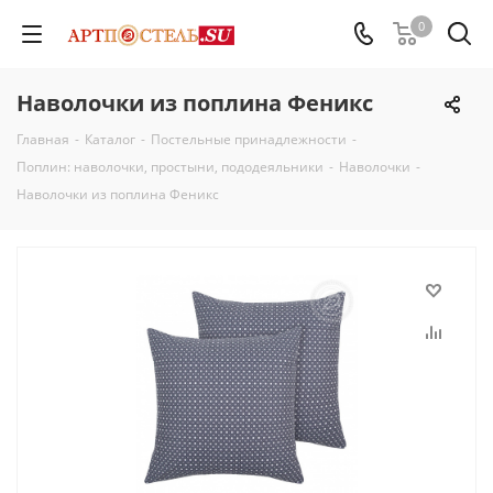
0
Наволочки из поплина Феникс
Главная
-
Каталог
-
Постельные принадлежности
-
Поплин: наволочки, простыни, пододеяльники
-
Наволочки
-
Наволочки из поплина Феникс