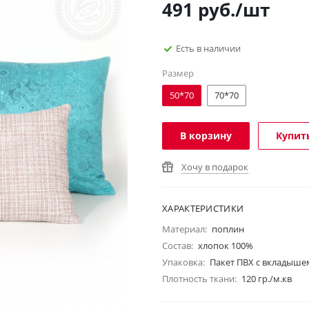
491
руб.
/шт
Есть в наличии
Размер
50*70
70*70
В корзину
Купить
Хочу в подарок
ХАРАКТЕРИСТИКИ
Материал:
поплин
Состав:
хлопок 100%
Упаковка:
Пакет ПВХ с вкладыше
Плотность ткани:
120 гр./м.кв