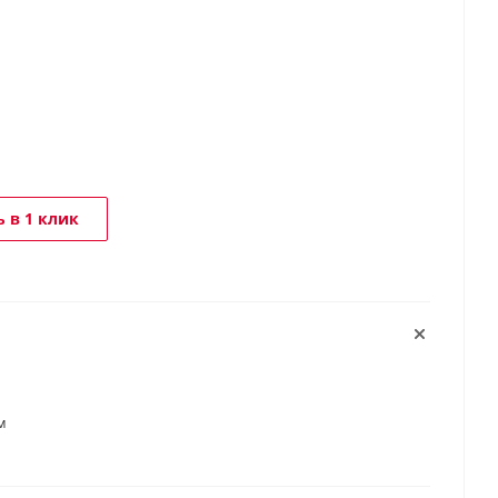
 в 1 клик
м