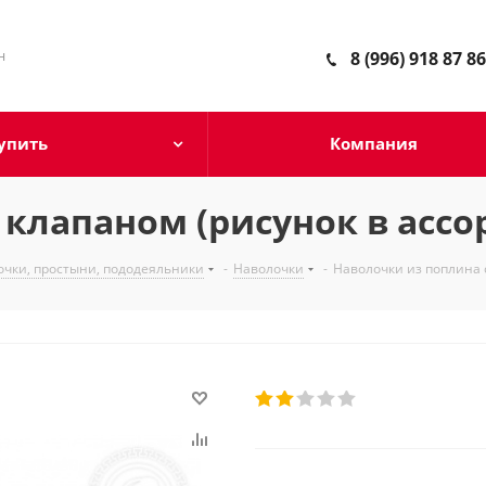
н
8 (996) 918 87 86
упить
Компания
 клапаном (рисунок в ассо
очки, простыни, пододеяльники
-
Наволочки
-
Наволочки из поплина 