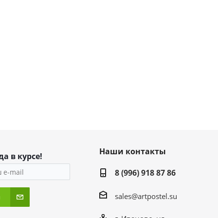
Наши контакты
да в курсе!
8 (996) 918 87 86
sales@artpostel.su
я