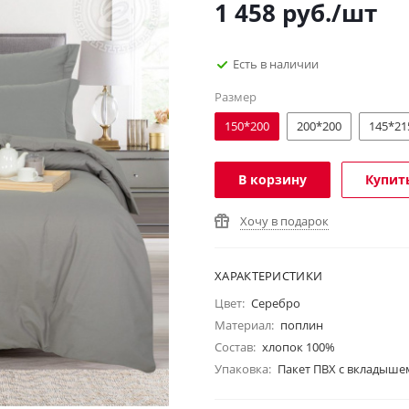
1 458
руб.
/шт
Есть в наличии
Размер
150*200
200*200
145*21
В корзину
Купить
Хочу в подарок
ХАРАКТЕРИСТИКИ
Цвет:
Серебро
Материал:
поплин
Состав:
хлопок 100%
Упаковка:
Пакет ПВХ с вкладыше