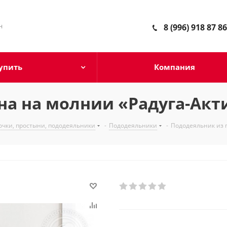
н
8 (996) 918 87 86
упить
Компания
а на молнии «Радуга-Акт
очки, простыни, пододеяльники
-
Пододеяльники
-
Пододеяльник из 