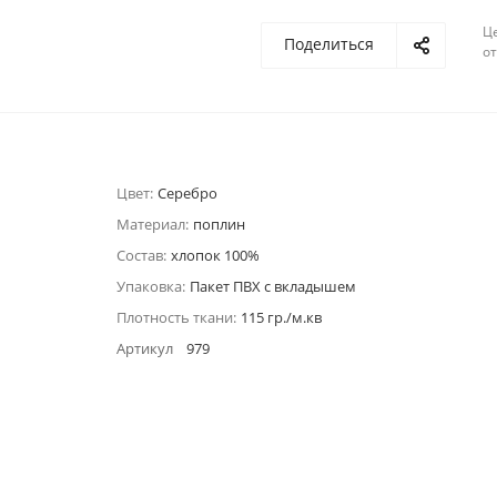
Ц
Поделиться
о
Цвет:
Серебро
Материал:
поплин
Состав:
хлопок 100%
Упаковка:
Пакет ПВХ с вкладышем
Плотность ткани:
115 гр./м.кв
Артикул
979