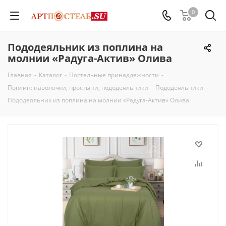
0
Пододеяльник из поплина на
молнии «Радуга-Актив» Олива
Главная
-
Каталог
-
Постельные принадлежности
-
Поплин: наволочки, простыни, пододеяльники
-
Пододеяльники
-
Пододеяльник из поплина на молнии «Радуга-Актив» Олива