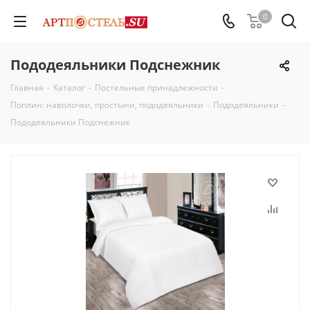
0
Пододеяльники Подснежник
Главная
-
Каталог
-
Постельные принадлежности
-
Поплин: наволочки, простыни, пододеяльники
-
Пододеяльники
-
Пододеяльники Подснежник