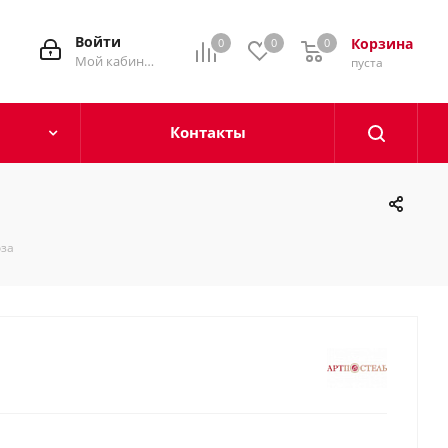
Войти
Корзина
0
0
0
0
Мой кабинет
пуста
Контакты
оза