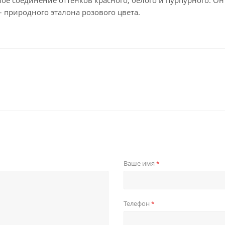
ное соединение оттенков красного, белого и пурпурного. Он
 природного эталона розового цвета.
Ваше имя
*
Телефон
*